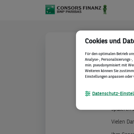
Cookies und Dat
TECHNIS
Für den optimalen Betrieb un
Analyse-, Personalisierungs-,
Beim 
min. pseudonymisiert mit Werb
Weiteren können Sie zustimmen
techn
Einstellungen anpassen oder 
Bitte stel
Datenschutz-Einste
verwenden
späteren 
Vielen Dan