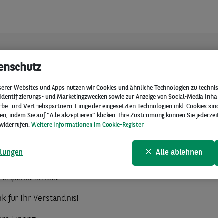
enschutz
CHER FEHLER
serer Websites und Apps nutzen wir Cookies und ähnliche Technologien zu technis
 Identifizierungs- und Marketingzwecken sowie zur Anzeige von Social-Media Inha
Aufruf Ihrer Anfrage ist ein
e- und Vertriebspartnern. Einige der eingesetzten Technologien inkl. Cookies sind
, indem Sie auf "Alle akzeptieren" klicken. Ihre Zustimmung können Sie jederzei
isches Problem aufgetreten.
widerrufen.
Weitere Informationen im Cookie-Register
len Sie eine neue Anfrage. Falls das Problem weiterhin beste
llungen
Alle ablehnen
 Sie bitte einen anderen Browser oder versuchen Sie es z
Zeitpunkt erneut.
k für Ihr Verständnis!